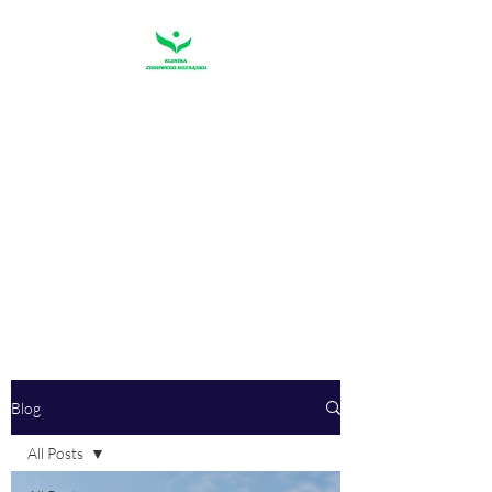
KLINIKA
ZDROWEGO
ROZSĄDKU
"Pierwszym warunkiem szczęścia
jest rozsądek"
Sofokles
Blog
All Posts