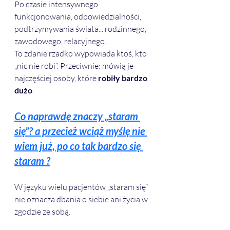
Po czasie intensywnego 
funkcjonowania, odpowiedzialności, 
podtrzymywania świata... rodzinnego, 
zawodowego, relacyjnego. 
To zdanie rzadko wypowiada ktoś, kto 
„nic nie robi”. Przeciwnie: mówią je 
najczęściej osoby, które 
robiły bardzo 
dużo
.
Co naprawdę znaczy „staram 
się”? a przecież wciąż myślę nie 
wiem już, po co tak bardzo się 
staram ?
W języku wielu pacjentów „staram się” 
nie oznacza dbania o siebie ani życia w 
zgodzie ze sobą. 