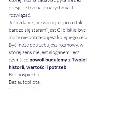
której można zadawać pytania bez 
presji, że trzeba je natychmiast 
rozwiązać.
Jeśli zdanie „nie wiem już, po co tak 
bardzo się staram” jest Ci bliskie, być 
może nie potrzebujesz kolejnego celu. 
Być może potrzebujesz rozmowy, w 
której sens nie jest sloganem, lecz 
czymś, co 
powoli budujemy z Twojej 
historii, wartości i potrzeb
.
Bez pośpiechu.
Bez autopilota.
Krok po kroku.
Bibliografia – do dalszej, pogłębionej refleksji
Man's Search for Meaning
Klasyczne i wciąż 
fundamentalne ujęcie sensu jako 
podstawowej potrzeby 