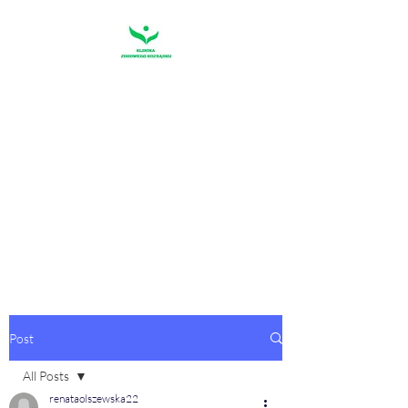
KLINIKA
ZDROWEGO
ROZSĄDKU
"Pierwszym warunkiem szczęścia
jest rozsądek"
Sofokles
Post
All Posts
renataolszewska22