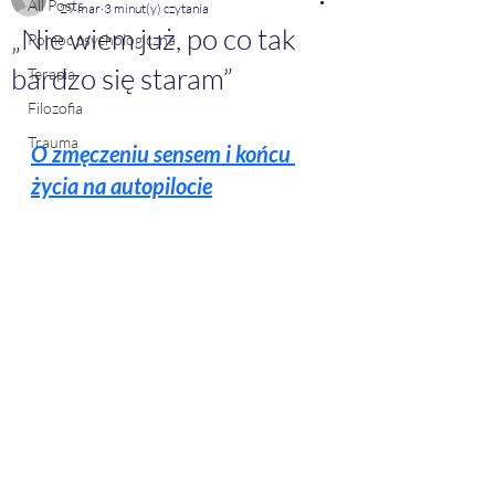
All Posts
29 mar
3 minut(y) czytania
„Nie wiem już, po co tak
Pomoc psychologiczna
bardzo się staram”
Terapia
Filozofia
Trauma
O zmęczeniu sensem i końcu 
życia na autopilocie