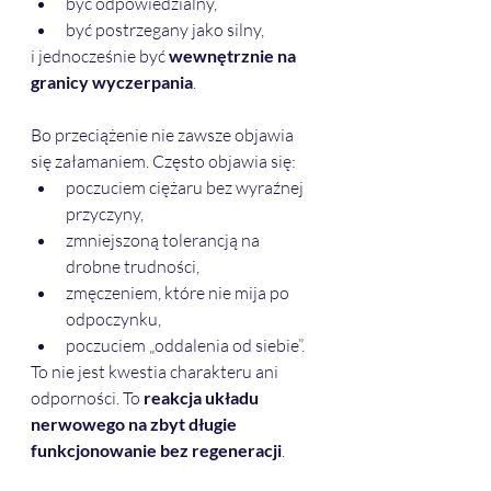
być odpowiedzialny,
być postrzegany jako silny,
i jednocześnie być 
wewnętrznie na 
granicy wyczerpania
.
Bo przeciążenie nie zawsze objawia 
się załamaniem. Często objawia się:
poczuciem ciężaru bez wyraźnej 
przyczyny,
zmniejszoną tolerancją na 
drobne trudności,
zmęczeniem, które nie mija po 
odpoczynku,
poczuciem „oddalenia od siebie”.
To nie jest kwestia charakteru ani 
odporności. To 
reakcja układu 
nerwowego na zbyt długie 
funkcjonowanie bez regeneracji
.