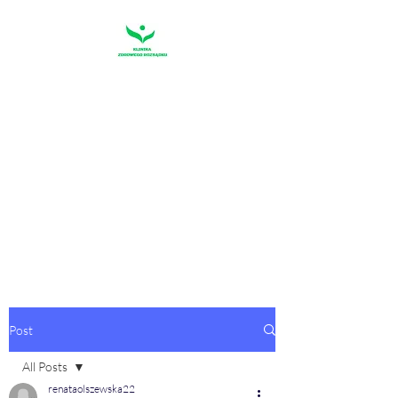
KLINIKA
ZDROWEGO
ROZSĄDKU
"Pierwszym warunkiem szczęścia
jest rozsądek"
Sofokles
Post
All Posts
renataolszewska22