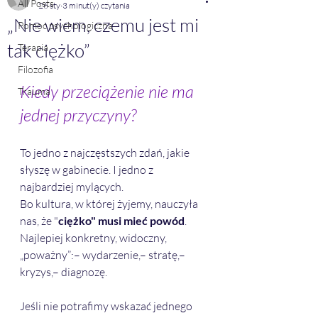
All Posts
26 sty
3 minut(y) czytania
„Nie wiem, czemu jest mi
Pomoc psychologiczna
tak ciężko”
Terapia
Filozofia
Kiedy przeciążenie nie ma 
Trauma
jednej przyczyny?
To jedno z najczęstszych zdań, jakie 
słyszę w gabinecie. I jedno z 
najbardziej mylących.
Bo kultura, w której żyjemy, nauczyła 
nas, że "
ciężko" musi mieć powód
. 
Najlepiej konkretny, widoczny, 
„poważny”:– wydarzenie,– stratę,– 
kryzys,– diagnozę.
Jeśli nie potrafimy wskazać jednego 