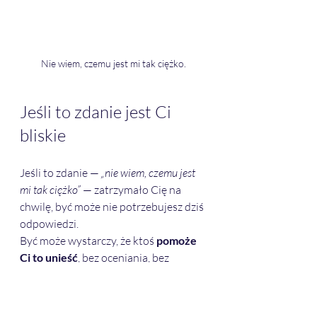
Nie wiem, czemu jest mi tak ciężko.
Jeśli to zdanie jest Ci 
bliskie
Jeśli to zdanie — 
„nie wiem, czemu jest 
mi tak ciężko”
 — zatrzymało Cię na 
chwilę, być może nie potrzebujesz dziś 
odpowiedzi. 
Być może wystarczy, że ktoś 
pomoże 
Ci to unieść
, bez oceniania, bez 
przyspieszania, bez naprawiania.
Terapia nie jest miejscem tylko dla 
„tych, którzy już nie dają rady”. Jest 