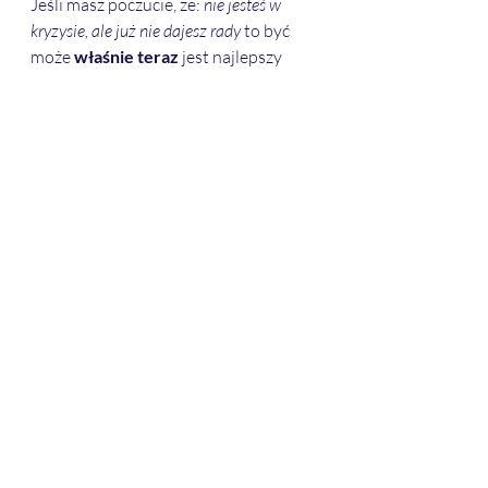
Jeśli masz poczucie, że: 
nie jesteś w 
kryzysie, ale już nie dajesz rady
 to być 
może 
właśnie teraz
 jest najlepszy 
moment, by poszukać pomocy.
Nie wtedy, gdy wszystko się rozsypie. 
Ale wtedy, gdy 
jeszcze można 
zatrzymać proces przeciążenia
.
Terapia w takim momencie nie jest 
oznaką porażki. Jest 
aktem 
uważności i troski o siebie
.
Jeśli czujesz, że to o Tobie.... zapraszam 
do pracy terapeutycznej. Bez ocen. 
Bez pośpiechu. Z pełnym szacunkiem 
dla tego, jak dużo już uniosłaś / 
uniosłeś.
Bibliografia do poczytania:
Burnout
 – o przeciążeniu i stanie 