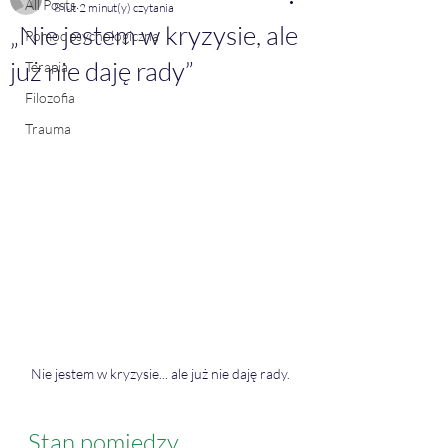
All Posts
8 lut
2 minut(y) czytania
„Nie jestem w kryzysie, ale
Pomoc psychologiczna
już nie daję rady”
Terapia
Filozofia
Trauma
Nie jestem w kryzysie... ale już nie daję rady.
Stan pomiędzy.... 