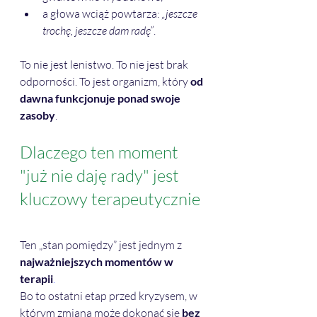
a głowa wciąż powtarza: 
„jeszcze 
trochę, jeszcze dam radę”
.
To nie jest lenistwo. To nie jest brak 
odporności. To jest organizm, który 
od 
dawna funkcjonuje ponad swoje 
zasoby
.
Dlaczego ten moment 
"już nie daję rady" jest 
kluczowy terapeutycznie
Ten „stan pomiędzy” jest jednym z 
najważniejszych momentów w 
terapii
.
Bo to ostatni etap przed kryzysem, w 
którym zmiana może dokonać się 
bez 