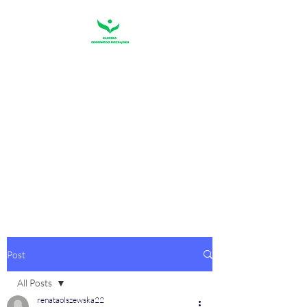
KLINIKA
ZDROWEGO
ROZSĄDKU
"Pierwszym warunkiem szczęścia
jest rozsądek"
Sofokles
Post
All Posts
renataolszewska22