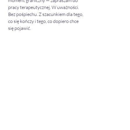
moment graniczny — zapraszam do 
pracy terapeutycznej. W uważności. 
Bez pośpiechu. Z szacunkiem dla tego, 
co się kończy i tego, co dopiero chce 
się pojawić.
Coś się we mnie zmieniło.