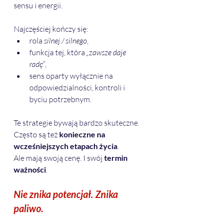
sensu i energii.
Najczęściej kończy się:
rola 
silnej / silnego
,
funkcja tej, która 
„zawsze daje 
radę”
,
sens oparty wyłącznie na 
odpowiedzialności, kontroli i 
byciu potrzebnym.
Te strategie bywają bardzo skuteczne. 
Często są też 
konieczne na 
wcześniejszych etapach życia
.
Ale mają swoją cenę. I swój 
termin 
ważności
. 
Nie znika potencjał. Znika 
paliwo.