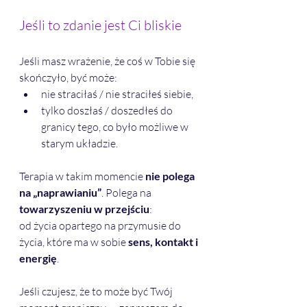
Jeśli to zdanie jest Ci bliskie
Jeśli masz wrażenie, że coś w Tobie się 
skończyło, być może:
nie straciłaś / nie straciłeś siebie,
tylko doszłaś / doszedłeś do 
granicy tego, co było możliwe w 
starym układzie.
Terapia w takim momencie 
nie polega 
na „naprawianiu”
. Polega na 
towarzyszeniu w przejściu
:
od życia opartego na przymusie do 
życia, które ma w sobie 
sens, kontakt i 
energię
.
Jeśli czujesz, że to może być Twój 