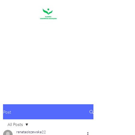
KLINIKA
ZDROWEGO
ROZSĄDKU
"Pierwszym warunkiem szczęścia
jest rozsądek"
Sofokles
Post
All Posts
renataolszewska22