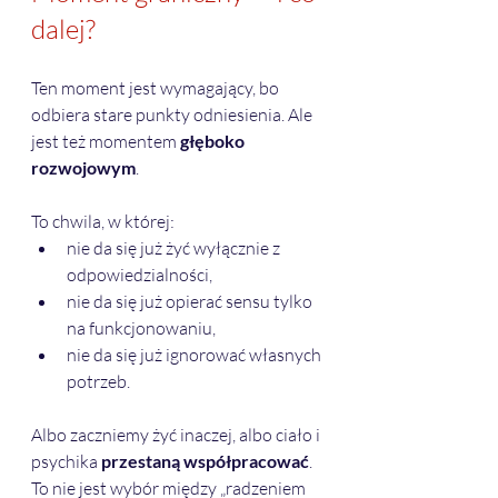
dalej?
Ten moment jest wymagający, bo 
odbiera stare punkty odniesienia. Ale 
jest też momentem 
głęboko 
rozwojowym
.
To chwila, w której:
nie da się już żyć wyłącznie z 
odpowiedzialności,
nie da się już opierać sensu tylko 
na funkcjonowaniu,
nie da się już ignorować własnych 
potrzeb.
Albo zaczniemy żyć inaczej, albo ciało i 
psychika 
przestaną współpracować
.
To nie jest wybór między „radzeniem 