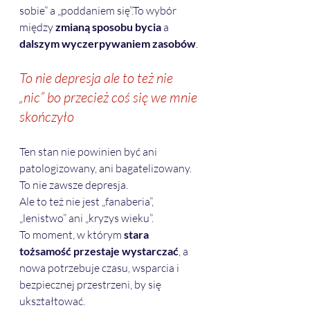
sobie” a „poddaniem się”.To wybór 
między 
zmianą sposobu bycia
 a 
dalszym wyczerpywaniem zasobów
.
To nie depresja ale to też nie 
„nic” bo przecież coś się we mnie 
skończyło
Ten stan nie powinien być ani 
patologizowany, ani bagatelizowany.
To nie zawsze depresja. 
Ale to też nie jest „fanaberia”, 
„lenistwo” ani „kryzys wieku”.
To moment, w którym 
stara 
tożsamość przestaje wystarczać
, a 
nowa potrzebuje czasu, wsparcia i 
bezpiecznej przestrzeni, by się 
ukształtować.