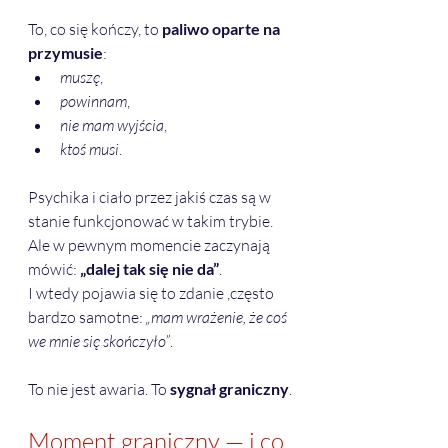
To, co się kończy, to 
paliwo oparte na 
przymusie
:
muszę
,
powinnam
,
nie mam wyjścia
,
ktoś musi
.
Psychika i ciało przez jakiś czas są w 
stanie funkcjonować w takim trybie. 
Ale w pewnym momencie zaczynają 
mówić: 
„dalej tak się nie da”
.
I wtedy pojawia się to zdanie ,często 
bardzo samotne: 
„mam wrażenie, że coś 
we mnie się skończyło”
.
To nie jest awaria. To 
sygnał graniczny
.
Moment graniczny — i co 