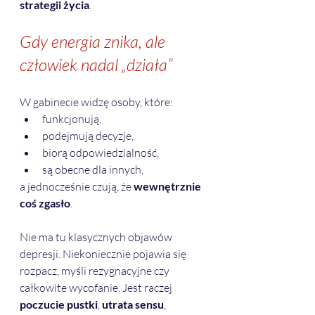
strategii życia
.
Gdy energia znika, ale 
człowiek nadal „działa”
W gabinecie widzę osoby, które:
funkcjonują,
podejmują decyzje,
biorą odpowiedzialność,
są obecne dla innych,
a jednocześnie czują, że 
wewnętrznie 
coś zgasło
.
Nie ma tu klasycznych objawów 
depresji. Niekoniecznie pojawia się 
rozpacz, myśli rezygnacyjne czy 
całkowite wycofanie. Jest raczej 
poczucie pustki
, 
utrata sensu
, 