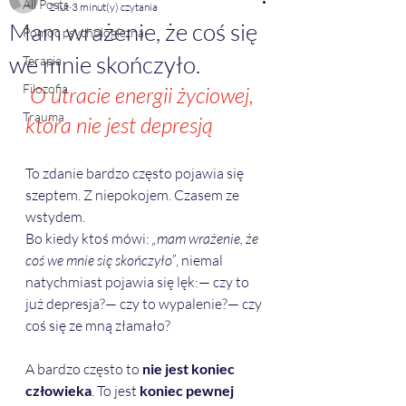
All Posts
2 lut
3 minut(y) czytania
Mam wrażenie, że coś się
Pomoc psychologiczna
we mnie skończyło.
Terapia
Filozofia
O utracie energii życiowej, 
Trauma
która nie jest depresją
To zdanie bardzo często pojawia się 
szeptem. Z niepokojem. Czasem ze 
wstydem.
Bo kiedy ktoś mówi: 
„mam wrażenie, że 
coś we mnie się skończyło”
, niemal 
natychmiast pojawia się lęk:— czy to 
już depresja?— czy to wypalenie?— czy 
coś się ze mną złamało?
A bardzo często to 
nie jest koniec 
człowieka
. To jest 
koniec pewnej 